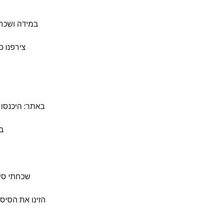
במידה ושכחת
צירפנו כ
באתר: היכנסו 
ב
שכחתי סיס