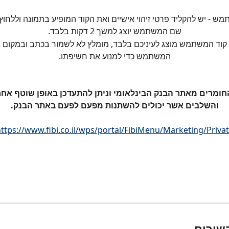
ש - יש להקליד פרטי זיהוי אישיים ואת הקוד המופיע בתמונה וללחוץ
שם המשתמש יוצג למשך 2 דקות בלבד.
י קוד המשתמש מוצג לעיניכם בלבד, מומלץ לא לשמור בכתב ובמקום גל
המשתמש כדי למנוע את חשיפתו.
ומרים מאתר הבנק הבינלאומי וניתן להתעדכן באופן שוטף אחר
והשלבים אשר יכולים להשתנות מפעם לפעם באתר הבנק.
ttps://www.fibi.co.il/wps/portal/FibiMenu/Marketing/Priva
שורים