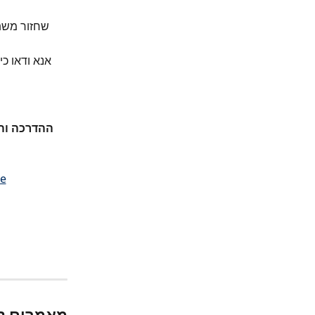
שחזור משתמ
 אנא ודאו כ
ההדרכה והח
te
מאמרים ק