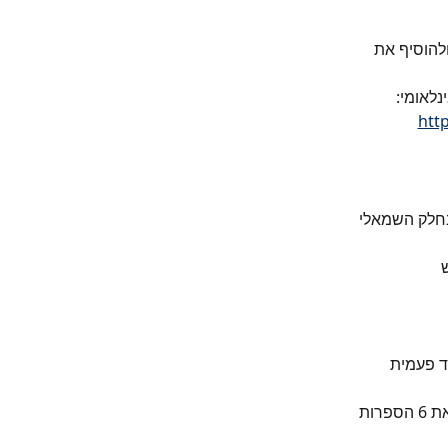
להוסיף את 
נלאומי:
htt
בחלק השמאלי 
ד פעמית 
הזינו את הסיסמה החד פעמית ולחצו "אישור". לצורך אימות נוסף תתבקשו להקליד את 6 הספרות 