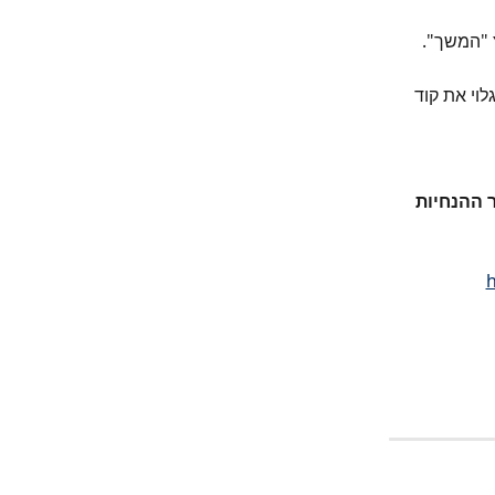
 "המשך". 
וי את קוד 
 ההנחיות 
h