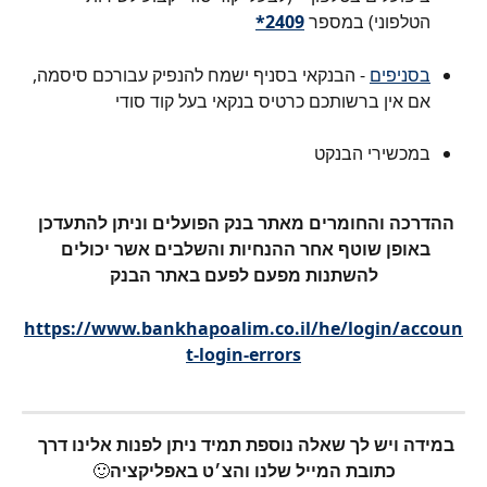
הטלפוני) במספר
2409*
בסניפים
 - הבנקאי בסניף ישמח להנפיק עבורכם סיסמה, 
אם אין ברשותכם כרטיס בנקאי בעל קוד סודי
במכשירי הבנקט
​  
ההדרכה והחומרים מאתר בנק הפועלים וניתן להתעדכן 
באופן שוטף אחר ההנחיות והשלבים אשר יכולים 
להשתנות מפעם לפעם באתר הבנק
https://www.bankhapoalim.co.il/he/login/accoun
t-login-errors
במידה ויש לך שאלה נוספת תמיד ניתן לפנות אלינו דרך 
כתובת המייל שלנו והצ׳ט באפליקציה
🙂