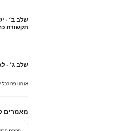
שלב ב׳ - י
תקשורת כתו
שלב ג׳ - ל
אנחנו פה לכל 
מאמרים ק
הקמת הרשא