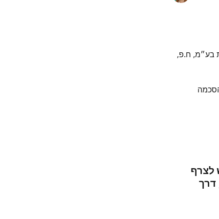
בע״מ, ח.פ, 
הסכמה 
 לצרף 
דרך 