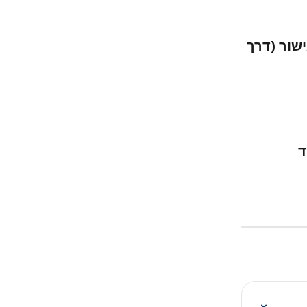
שור (דרך 
ד