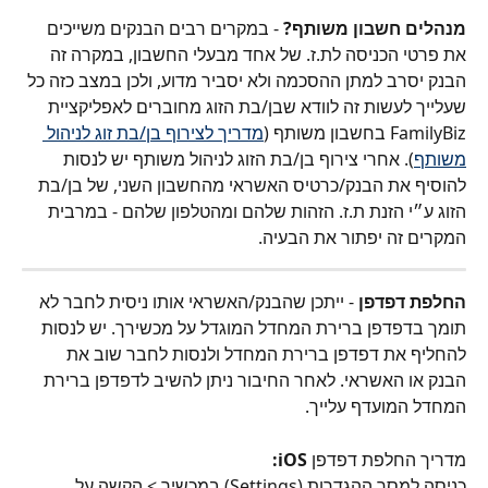
מנהלים חשבון משותף?
 - במקרים רבים הבנקים משייכים 
את פרטי הכניסה לת.ז. של אחד מבעלי החשבון, במקרה זה 
הבנק יסרב למתן ההסכמה ולא יסביר מדוע, ולכן במצב כזה כל 
שעלייך לעשות זה לוודא שבן/בת הזוג מחוברים לאפליקציית 
FamilyBiz בחשבון משותף (
מדריך לצירוף בן/בת זוג לניהול 
משותף
). אחרי צירוף בן/בת הזוג לניהול משותף יש לנסות 
להוסיף את הבנק/כרטיס האשראי מהחשבון השני, של בן/בת 
הזוג ע״י הזנת ת.ז. הזהות שלהם ומהטלפון שלהם - במרבית 
המקרים זה יפתור את הבעיה.
החלפת דפדפן
 - ייתכן שהבנק/האשראי אותו ניסית לחבר לא 
תומך בדפדפן ברירת המחדל המוגדל על מכשירך. יש לנסות 
להחליף את דפדפן ברירת המחדל ולנסות לחבר שוב את 
הבנק או האשראי. לאחר החיבור ניתן להשיב לדפדפן ברירת 
המחדל המועדף עלייך.
מדריך החלפת דפדפן 
iOS:
כניסה למסך ההגדרות (Settings) במכשיר > הקשה על 