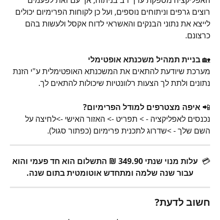
האפליקציה מספקת ערך רב בניתוח, אך עם זאת לפעמים 
רוצים גרפים וניתוחים נוספים, ועל כן לקוחות הפרימיום יכולים 
לייצא את נתוני הבנקים והאשראי לדוח אקסל ולעשות בהם 
כרצונם.
🏡 
בניית תמהיל משכנתא אופטימלי
מערכת שיודעת להתאים את המשכנתא האופטימלית ע"י הזנת 
נתונים ולתת לך הצעות רלוונטיות שיכולות להתאים לך.
📲 
איפה מצטרפים למודל הפרימיום?
נכנסים לאפליקציה - > תפריט -> האזור האישי ->לחיצה על 
השם שלך - >שדרוג לתכנית פרימיום (כפתור סגול).
💳  
עלות מנוי שנתי 349.90 ₪ התשלום הוא חד פעמי והוא 
עבור שנה שלמה ומתחדש אוטומטית בתום שנה.
חשוב לדעת?