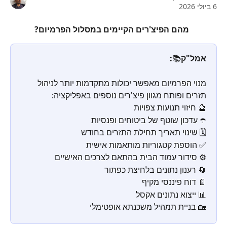
6 ביולי 2026
  מהם הפיצ'רים הקיימים במסלול הפרמיום?
אמל"ק
📚
:
מנוי הפרמיום מאפשר יכולות מתקדמות יותר לניהול 
תזרים ופותח מגוון פיצ'רים נוספים באפליקציה:
🔮 חיזוי תנועות צפויות 
☂️ עדכון שוטף של ביטוחים ופנסיות
🗓️ שינוי תאריך תחילת התזרים בחודש
✅ הוספת קטגוריות מותאמות אישית
⚙️ סידור עמוד הבית בהתאם לצרכים האישיים
🔄 רענון נתונים בלחיצת כפתור
📄 דוח פיננסי מקיף
📊 ייצוא נתונים אקסל
🏡 בניית תמהיל משכנתא אופטימלי