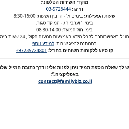
מוקדי השירות הטלפוני:
חייגו:
03-5726444
שעות הפעילות:
 בימים א' - ה' בין השעות: 8:30-16:00
בימי ו' וערבי חג - המוקד סגור.
בימי חול המועד: 08:30-14:00
במספר טלפון הנ"ל באפשרותכם לקבל מיד
בהמתנה לנציג שירות. 
למידע נוסף
קו סיוע ללקוחות השוהים בחו"ל
: 
97235724801+
ש לך שאלה נוספת תמיד ניתן לפנות אלינו דרך כתובת המייל שלנו
באפליקציה
🙂
​ 
contact@familybiz.co.il