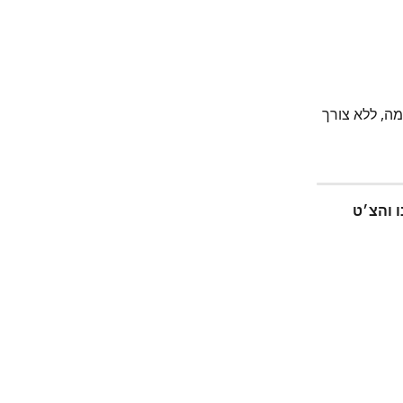
ע באמצעות המענה הקולי, 24 שעות ביממה, ללא צורך 
 והצ׳ט 