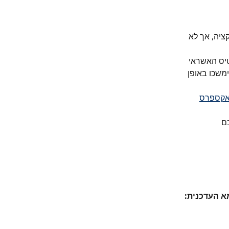
יה, אך לא 
טיס האשראי 
ימשכו באופן 
 אקספרס
כם
א העדכנית: